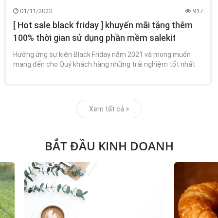
01/11/2023
917
[ Hot sale black friday ] khuyến mãi tặng thêm
100% thời gian sử dụng phần mềm salekit
Hưởng ứng sự kiện Black Friday năm 2021 và mong muốn
mang đến cho Quý khách hàng những trải nghiệm tốt nhất
khi sử dụng các dịch vụ của Salekit, chúng tôi đưa ra các
chương trình khuyến mãi hấp dẫn “M
Xem tất cả >
BẮT ĐẦU KINH DOANH