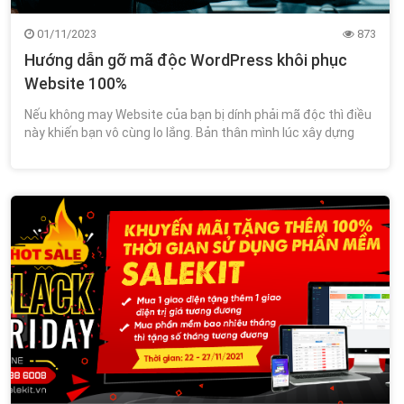
01/11/2023
873
Hướng dẫn gỡ mã độc WordPress khôi phục
Website 100%
Nếu không may Website của bạn bị dính phải mã độc thì điều
này khiến bạn vô cùng lo lắng. Bản thân mình lúc xây dựng
Website WordPress cũng từng gặp phải vấn đề này.