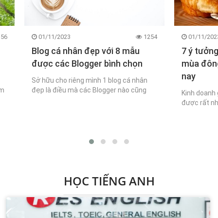
56
01/11/2023
1254
01/11/202
Blog cá nhân đẹp với 8 mẫu
7 ý tưởn
được các Blogger bình chọn
mùa đông
nay
Sở hữu cho riêng mình 1 blog cá nhân
àm
đẹp là điều mà các Blogger nào cũng
Kinh doanh 
c
mong muốn. Để đáp ứng cho nhu cầu
được rất nh
tìm kiếm các mẫu Template.
những ngày 
HỌC TIẾNG ANH